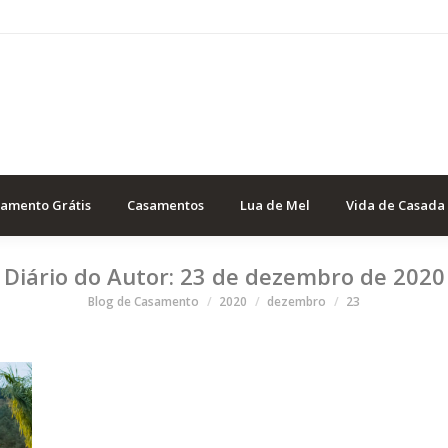
samento Grátis
Casamentos
Lua de Mel
Vida de Casada
Diário do Autor:
23 de dezembro de 2020
Você está aqui
Blog de Casamento
2020
dezembro
23