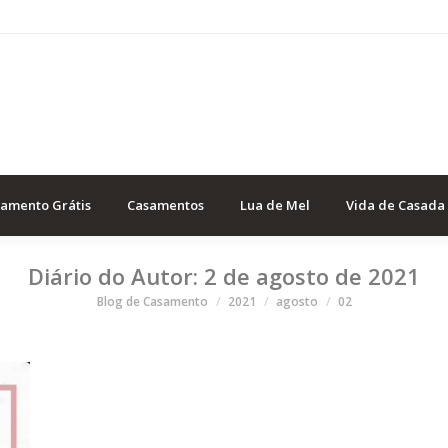
samento Grátis
Casamentos
Lua de Mel
Vida de Casada
Diário do Autor:
2 de agosto de 2021
Você está aqui
Blog de Casamento
2021
agosto
02