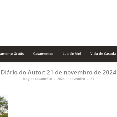
samento Grátis
Casamentos
Lua de Mel
Vida de Casada
Diário do Autor:
21 de novembro de 2024
Você está aqui
Blog de Casamento
2024
novembro
21