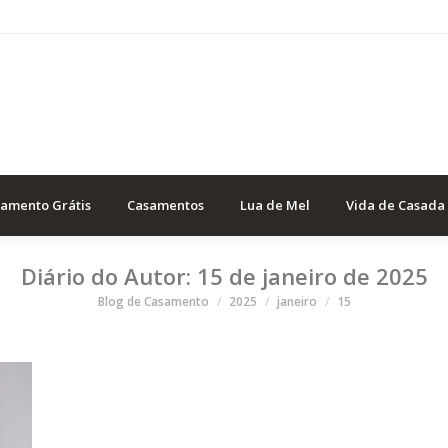
samento Grátis
Casamentos
Lua de Mel
Vida de Casada
Diário do Autor:
15 de janeiro de 2025
Você está aqui
Blog de Casamento
2025
janeiro
15