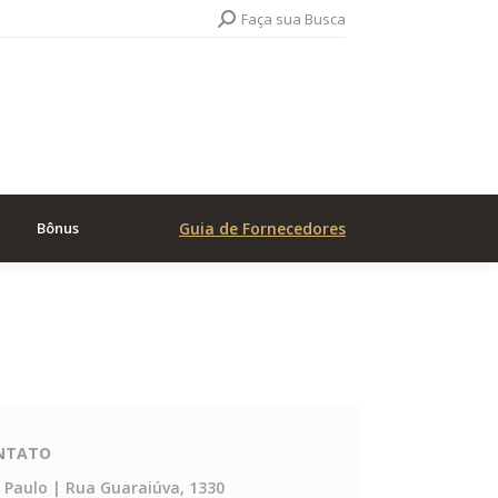
Search:
Faça sua Busca
Bônus
Guia de Fornecedores
NTATO
 Paulo | Rua Guaraiúva, 1330