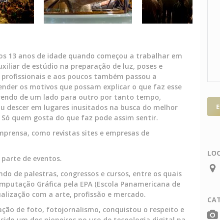
os 13 anos de idade quando começou a trabalhar em
xiliar de estúdio na preparação de luz, poses e
 profissionais e aos poucos também passou a
ender os motivos que possam explicar o que faz esse
rrendo de um lado para outro por tanto tempo,
ou descer em lugares inusitados na busca do melhor
 Só quem gosta do que faz pode assim sentir.
imprensa, como revistas sites e empresas de
LO
 parte de eventos.
ndo de palestras, congressos e cursos, entre os quais
mputação Gráfica pela EPA (Escola Panamericana de
alização com a arte, profissão e mercado.
CA
ação de foto, fotojornalismo, conquistou o respeito e
sido um dos pioneiros no uso de tecnologia digital na