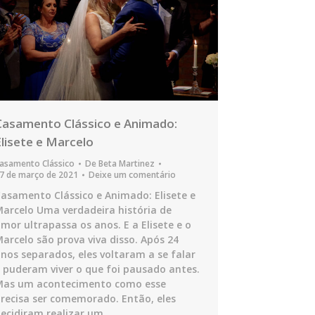
Casamento Clássico e Animado:
Elisete e Marcelo
asamento Clássico
De
Beta Martinez
7 de março de 2021
Deixe um comentário
asamento Clássico e Animado: Elisete e
arcelo Uma verdadeira história de
mor ultrapassa os anos. E a Elisete e o
arcelo são prova viva disso. Após 24
nos separados, eles voltaram a se falar
 puderam viver o que foi pausado antes.
Mas um acontecimento como esse
recisa ser comemorado. Então, eles
ecidiram realizar um…