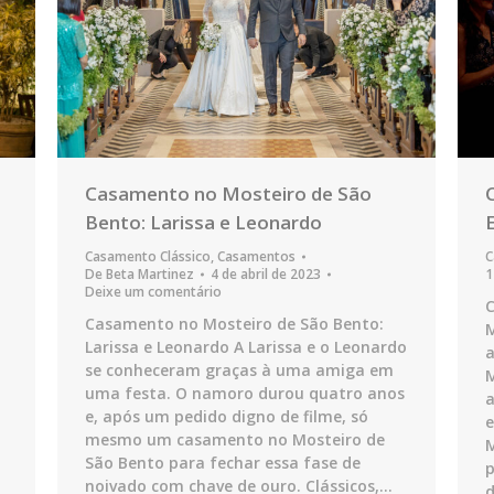
Casamento no Mosteiro de São
Bento: Larissa e Leonardo
Casamento Clássico
,
Casamentos
C
De
Beta Martinez
4 de abril de 2023
1
Deixe um comentário
C
:
Casamento no Mosteiro de São Bento:
M
Larissa e Leonardo A Larissa e o Leonardo
a
se conheceram graças à uma amiga em
M
uma festa. O namoro durou quatro anos
a
e, após um pedido digno de filme, só
e
mesmo um casamento no Mosteiro de
São Bento para fechar essa fase de
p
noivado com chave de ouro. Clássicos,…
d