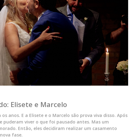
o: Elisete e Marcelo
os anos. E a Elisete e o Marcelo são prova viva disso. Após
r e puderam viver o que foi pausado antes. Mas um
orado. Então, eles decidiram realizar um casamento
nova fase.