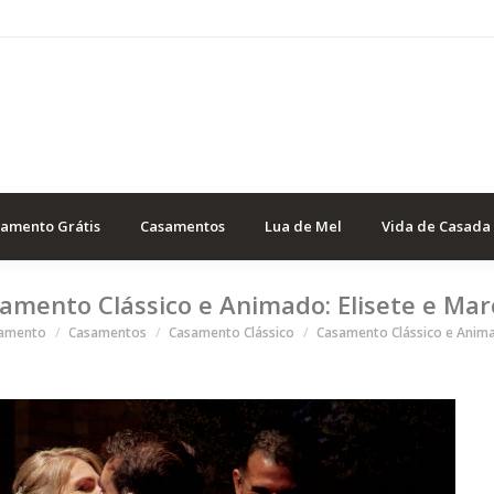
samento Grátis
Casamentos
Lua de Mel
Vida de Casada
amento Clássico e Animado: Elisete e Mar
qui
samento
Casamentos
Casamento Clássico
Casamento Clássico e Anima