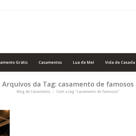
samento Grátis
Casamentos
Lua de Mel
Vida de Casada
Arquivos da Tag:
casamento de famosos
Você está aqui
Blog de Casamento
Com a tag "casamento de famosos"