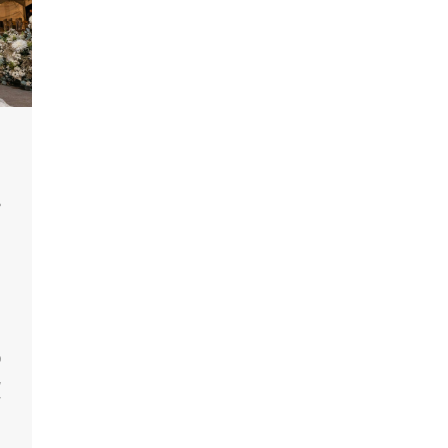
o
,
r