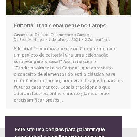
Editorial Tradicionalmente no Campo
Casamento Clássico
,
Casamento no Campo
De
Beta Martinez
6 de julho de 2021
2 Comentários
Editorial Tradicionalmente no Campo E quando
um projeto de editorial vira uma celebração
surpresa para o casal? Assim nasceu o
“Tradicionalmente no Campo”, que apresenta
o conceito de elementos do estilo clássico para
cerimônias no campo, uma grande aposta para os
futuros casamentos. Casais tradicionais que
adoram lustres, brilho e muito glamour não
precisam ficar presos…
Este site usa cookies para garantir que
você obtenha a melhor experiência em