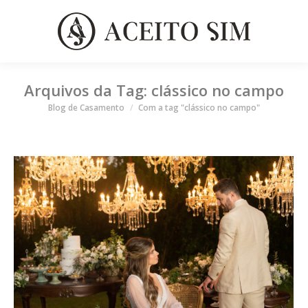
Arquivos da Tag:
clássico no campo
Você está aqui
Blog de Casamento
Com a tag "clássico no campo"