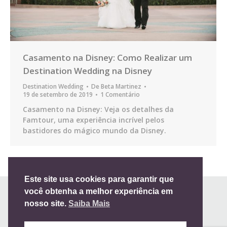
Casamento na Disney: Como Realizar um
Destination Wedding na Disney
Destination Wedding
De
Beta Martinez
19 de setembro de 2019
1 Comentário
Casamento na Disney: Veja os detalhes da
Famtour, uma experiência incrível pelos
bastidores do mágico mundo da Disney.
Este site usa cookies para garantir que
você obtenha a melhor experiência em
nosso site.
Saiba Mais