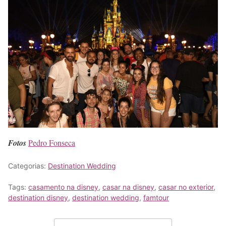
Fotos
Pedro Fonseca
Categorias:
Destination Wedding
Tags:
casamento na disney
,
casar na disney
,
casar no exterior
,
destination disney
,
destination wedding
,
famtour