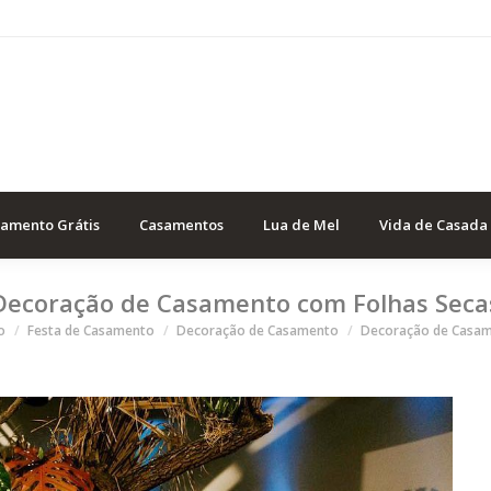
samento Grátis
Casamentos
Lua de Mel
Vida de Casada
Decoração de Casamento com Folhas Seca
o
Festa de Casamento
Decoração de Casamento
Decoração de Casa