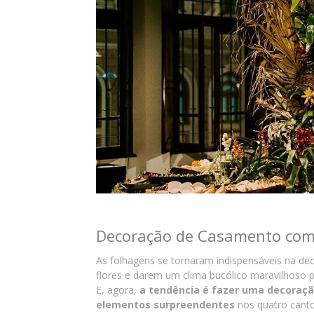
Decoração de Casamento com
As folhagens se tornaram indispensáveis na 
flores e darem um clima bucólico maravilhoso 
E, agora,
a tendência é fazer uma decoraç
elementos surpreendentes
nos quatro cant