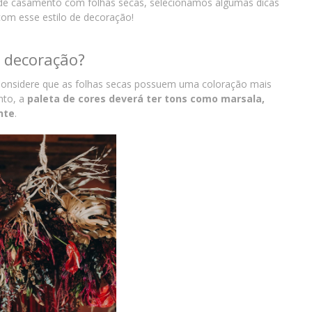
 de casamento com folhas secas, selecionamos algumas dicas
 com esse estilo de decoração!
a decoração?
 Considere que as folhas secas possuem uma coloração mais
nto, a
paleta de cores deverá ter tons como marsala,
nte
.