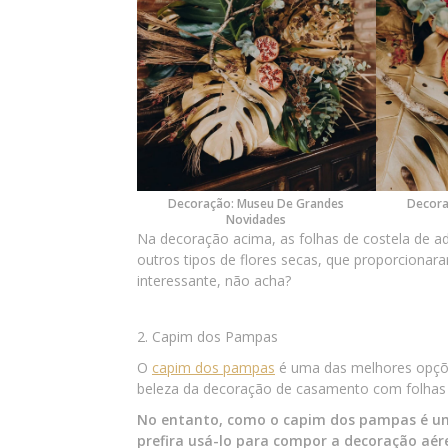
Decoração: Museu De Grandes
Decora
Novidades
Na decoração acima, as folhas de costela de a
outros tipos de flores secas, que proporcion
interessante, não acha?
2. Capim dos Pampas
O
capim dos pampas
é uma das melhores opçõe
beleza da decoração de casamento com folhas 
No entanto, como o capim dos pampas é uma
prefira usá-lo para compor a decoração aér