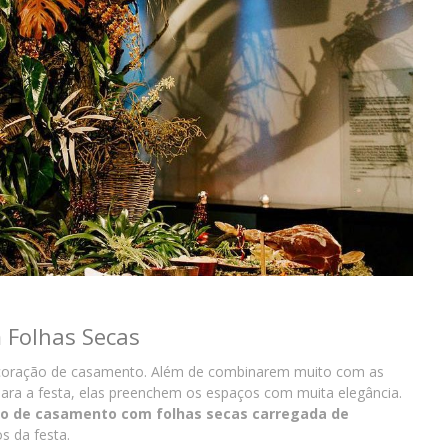
 Folhas Secas
decoração de casamento. Além de combinarem muito com as
para a festa, elas preenchem os espaços com muita elegância.
ão de casamento com folhas secas carregada de
os da festa.