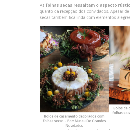
As
folhas secas ressaltam o aspecto rústi
quanto da recepção dos convidados. Apesar de 
secas também fica linda com elementos alegres
Bolos de
folhas sec
Bolos de casamento decorados com
folhas secas – Por: Museu De Grandes
Novidades