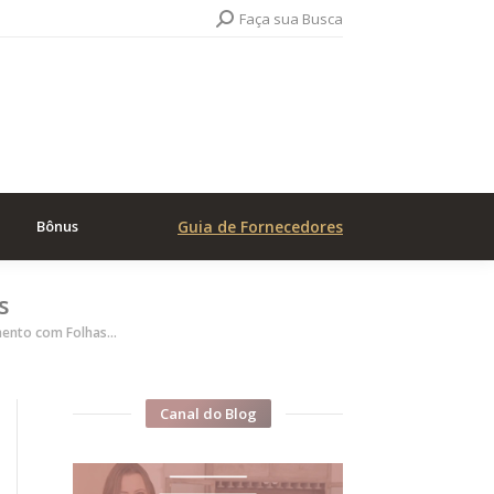
Search:
Faça sua Busca
Bônus
Guia de Fornecedores
s
mento com Folhas…
Canal do Blog