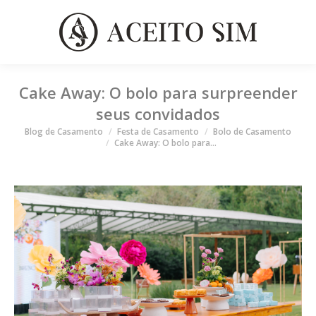
Cake Away: O bolo para surpreender
seus convidados
Você está aqui
Blog de Casamento
Festa de Casamento
Bolo de Casamento
Cake Away: O bolo para…