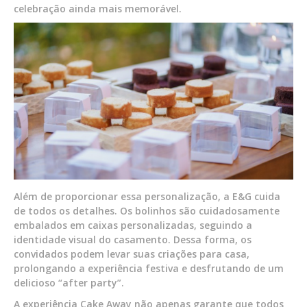
celebração ainda mais memorável.
Além de proporcionar essa personalização, a E&G cuida
de todos os detalhes. Os bolinhos são cuidadosamente
embalados em caixas personalizadas, seguindo a
identidade visual do casamento. Dessa forma, os
convidados podem levar suas criações para casa,
prolongando a experiência festiva e desfrutando de um
delicioso “after party”.
A experiência Cake Away não apenas garante que todos