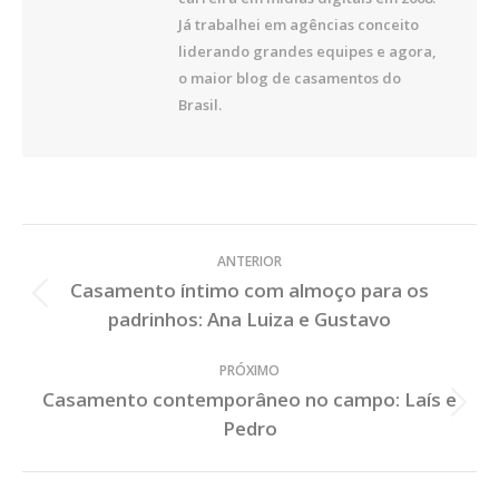
Já trabalhei em agências conceito
liderando grandes equipes e agora,
o maior blog de casamentos do
Brasil.
Veja
ANTERIOR
os
Casamento íntimo com almoço para os
Posts
Post
padrinhos: Ana Luiza e Gustavo
Anterior:
PRÓXIMO
Casamento contemporâneo no campo: Laís e
Próximo
Pedro
Post: