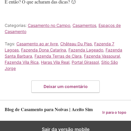
E então? O que acharam das dicas? 🙂
Categorias:
Casamento no Campo
,
Casamentos
,
Espaços de
Casamento
Tags:
Casamento ao ar livre
,
Château Du Plas
,
Fazenda 7
Lagoas
,
Fazenda Dona Catarina
,
Fazenda Lageado
,
Fazenda
Santa Barbara
,
Fazenda Terras de Clara
,
Fazenda Vassoural
,
Fazenda Vila Rica
,
Haras Vila Real
,
Portal Girassol
,
Sitio São
Jorge
Deixar um comentário
Blog de Casamento para Noivas | Aceito Sim
Ir para o topo
Sair da versão mobile