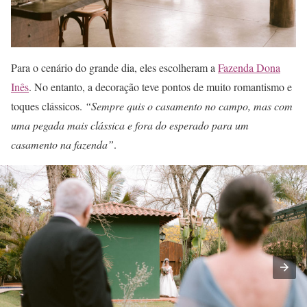
Para o cenário do grande dia, eles escolheram a
Fazenda Dona
Inês
. No entanto, a decoração teve pontos de muito romantismo e
toques clássicos.
“Sempre quis o casamento no campo, mas com
uma pegada mais clássica e fora do esperado para um
casamento na fazenda”
.