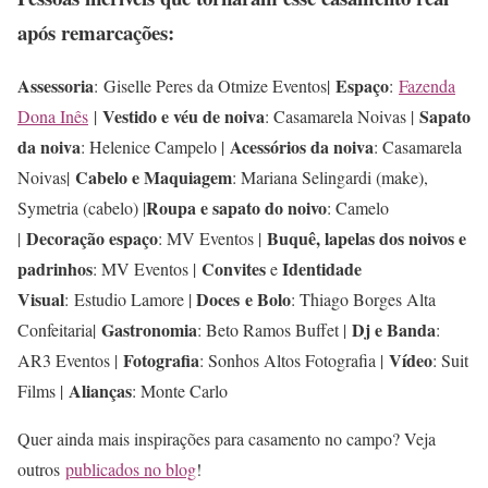
após remarcações:
Assessoria
Espaço
: Giselle Peres da Otmize Eventos|
:
Fazenda
Vestido e véu de noiva
Sapato
Dona Inês
|
: Casamarela Noivas |
da noiva
Acessórios da noiva
: Helenice Campelo |
: Casamarela
Cabelo e Maquiagem
Noivas|
: Mariana Selingardi (make),
Roupa e sapato do noivo
Symetria (cabelo) |
: Camelo
Decoração espaço
Buquê, lapelas dos noivos e
|
: MV Eventos |
padrinhos
Convites
Identidade
: MV Eventos |
e
Visual
Doces
e Bolo
: Estudio Lamore |
: Thiago Borges Alta
Gastronomia
Dj e Banda
Confeitaria|
: Beto Ramos Buffet |
:
Fotografia
Vídeo
AR3 Eventos |
: Sonhos Altos Fotografia |
: Suit
Alianças
Films |
: Monte Carlo
Quer ainda mais inspirações para casamento no campo? Veja
outros
publicados no blog
!