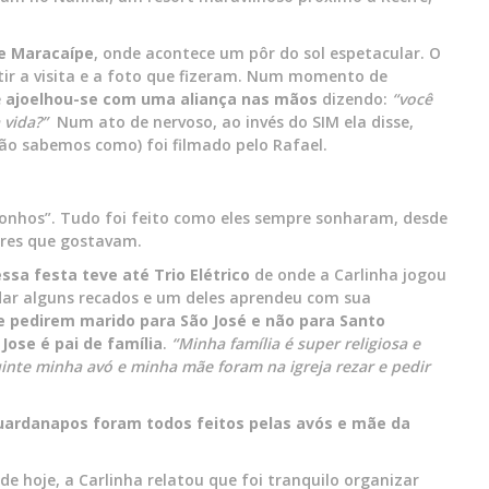
e Maracaípe
, onde acontece um pôr do sol espetacular. O
etir a visita e a foto que fizeram. Num momento de
e
ajoelhou-se com uma aliança nas mãos
dizendo:
“você
 vida?”
Num ato de nervoso, ao invés do SIM ela disse,
o sabemos como) foi filmado pelo Rafael.
onhos”. Tudo foi feito como eles sempre sonharam, desde
ores que gostavam.
ssa festa teve até Trio Elétrico
de onde a Carlinha jogou
ar alguns recados e um deles aprendeu com sua
 pedirem marido para São José e não para Santo
Jose é pai de família
.
“Minha família é super religiosa e
inte minha avó e minha mãe foram na igreja rezar e pedir
uardanapos foram todos feitos pelas avós e mãe da
 hoje, a Carlinha relatou que foi tranquilo organizar