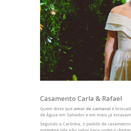
Casamento Carla & Rafael
Quem disse que
amor de carnaval
é brincad
de Águia em Salvador e em maio já estavam
Segundo a Carlinha, o pedido de casamento
surpresa
(ela não sabia para onde) e chega