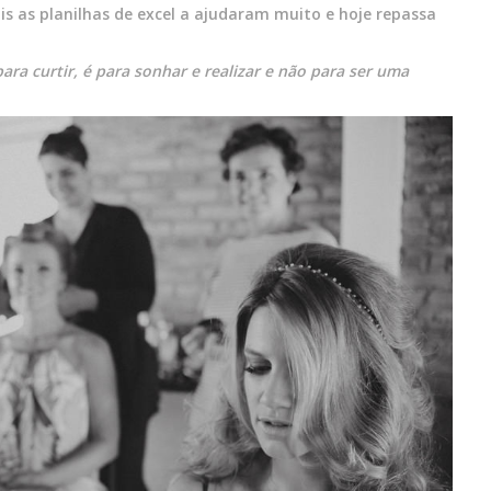
 as planilhas de excel a ajudaram muito e hoje repassa
para curtir, é para sonhar e realizar e não para ser uma