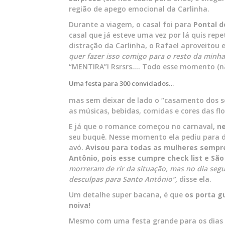
região de apego emocional da Carlinha.
Durante a viagem, o casal foi para
Pontal d
casal que já esteve uma vez por lá quis rep
distração da Carlinha, o Rafael aproveitou 
quer fazer isso comigo para o resto da minha
“MENTIRA”! Rsrsrs…. Todo esse momento (nã
Uma festa para 300 convidados…
mas sem deixar de lado o “casamento dos s
as músicas, bebidas, comidas e cores das fl
E já que o romance começou no carnaval,
ne
seu buquê. Nesse momento ela pediu para d
avó.
Avisou para todas as mulheres sempre
Antônio, pois esse cumpre check list e São 
morreram de rir da situação, mas no dia segu
desculpas para Santo Antônio”
,
disse ela.
Um detalhe super bacana, é que
os porta g
noiva!
Mesmo com uma festa grande para os dias de