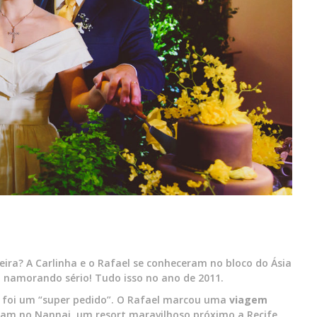
eira? A Carlinha e o Rafael se conheceram no bloco do Ásia
 namorando sério! Tudo isso no ano de 2011.
 foi um “super pedido”. O Rafael marcou uma
viagem
ram no Nannai, um resort maravilhoso próximo a Recife,