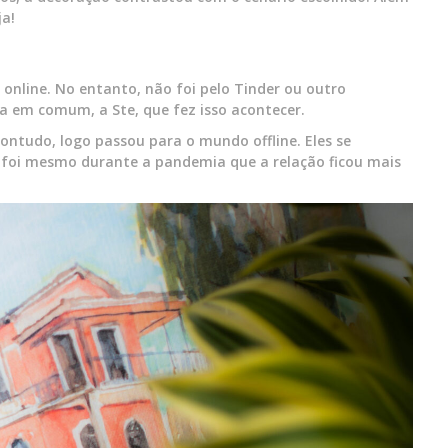
ja!
 online. No entanto, não foi pelo Tinder ou outro
a em comum, a Ste, que fez isso acontecer.
ntudo, logo passou para o mundo offline. Eles se
oi mesmo durante a pandemia que a relação ficou mais