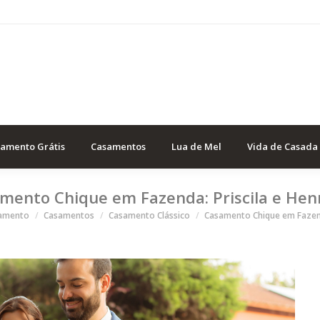
samento Grátis
Casamentos
Lua de Mel
Vida de Casada
mento Chique em Fazenda: Priscila e Hen
qui
samento
Casamentos
Casamento Clássico
Casamento Chique em Fazend