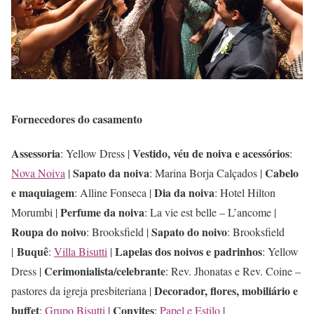
Fornecedores do casamento
Assessoria
Vestido, véu de noiva e acessórios
: Yellow Dress |
:
Sapato da noiva
Cabelo
Nova Noiva
|
: Marina Borja Calçados |
e maquiagem
Dia da noiva
: Alline Fonseca |
: Hotel Hilton
Perfume da noiva
Morumbi |
: La vie est belle – L’ancome |
Roupa do noivo
Sapato do noivo
: Brooksfield |
: Brooksfield
Buquê
Lapelas dos noivos e padrinhos
|
:
Villa Bisutti
|
: Yellow
Cerimonialista/celebrante
Dress |
: Rev. Jhonatas e Rev. Coine –
Decorador, flores, mobiliário e
pastores da igreja presbiteriana |
buffet
Convites
:
Grupo Bisutti
|
:
Papel e Estilo
|