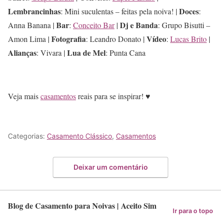
Lembrancinhas
Doces
: Mini suculentas – feitas pela noiva! |
:
Bar
Dj e Banda
Anna Banana |
:
Conceito Bar
|
: Grupo Bisutti –
Fotografia
Vídeo
Amon Lima |
: Leandro Donato |
:
Lucas Brito
|
Alianças
Lua de Mel
: Vivara |
: Punta Cana
Veja mais
casamentos
reais para se inspirar! ♥
Categorias:
Casamento Clássico
,
Casamentos
Deixar um comentário
Blog de Casamento para Noivas | Aceito Sim
Ir para o topo