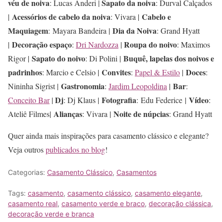
véu de noiva
Sapato da noiva
: Lucas Anderi |
: Durval Calçados
Acessórios de cabelo da noiva
Cabelo e
|
: Vivara |
Maquiagem
Dia da Noiva
: Mayara Bandeira |
: Grand Hyatt
Decoração espaço
Roupa do noivo
|
:
Dri Nardozza
|
: Maximos
Sapato do noivo
Buquê, lapelas dos noivos e
Rigor |
: Di Polini |
padrinhos
Convites
Doces
: Marcio e Celsio |
:
Papel & Estilo
|
:
Gastronomia
Bar
Nininha Sigrist |
:
Jardim Leopoldina
|
:
Dj
Fotografia
Vídeo
Conceito Bar
|
: Dj Klaus |
: Edu Federice |
:
Alianças
Noite de núpcias
Ateliê Filmes|
: Vivara |
: Grand Hyatt
Quer ainda mais inspirações para casamento clássico e elegante?
Veja outros
publicados no blog
!
Categorias:
Casamento Clássico
,
Casamentos
Tags:
casamento
,
casamento clássico
,
casamento elegante
,
casamento real
,
casamento verde e braco
,
decoração clássica
,
decoração verde e branca