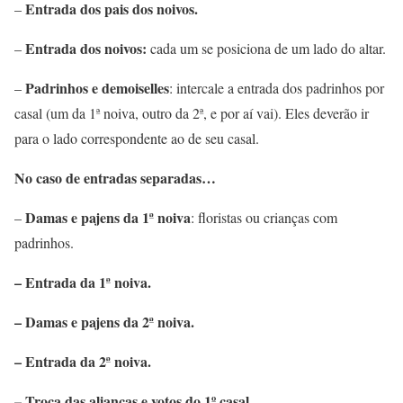
Entrada dos pais dos noivos.
–
Entrada dos noivos:
–
cada um se posiciona de um lado do altar.
Padrinhos e demoiselles
–
: intercale a entrada dos padrinhos por
casal (um da 1ª noiva, outro da 2ª, e por aí vai). Eles deverão ir
para o lado correspondente ao de seu casal.
No caso de entradas separadas…
Damas e pajens da 1ª noiva
–
: floristas ou crianças com
padrinhos.
– Entrada da 1ª noiva.
– Damas e pajens da 2ª noiva.
– Entrada da 2ª noiva.
– Troca das alianças e votos do 1º casal.