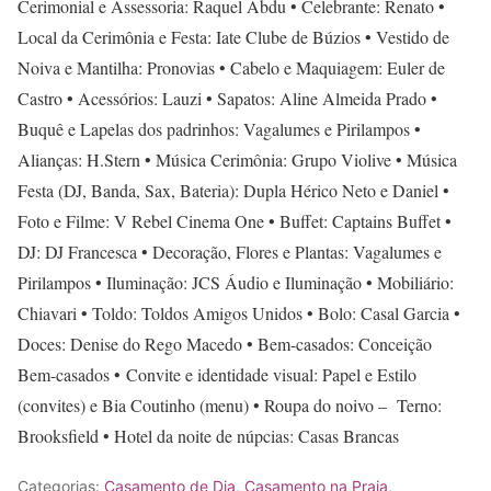
Cerimonial e Assessoria: Raquel Abdu • Celebrante: Renato •
Local da Cerimônia e Festa: Iate Clube de Búzios • Vestido de
Noiva e Mantilha: Pronovias • Cabelo e Maquiagem: Euler de
Castro • Acessórios: Lauzi • Sapatos: Aline Almeida Prado •
Buquê e Lapelas dos padrinhos: Vagalumes e Pirilampos •
Alianças: H.Stern • Música Cerimônia: Grupo Violive • Música
Festa (DJ, Banda, Sax, Bateria): Dupla Hérico Neto e Daniel •
Foto e Filme: V Rebel Cinema One • Buffet: Captains Buffet •
DJ: DJ Francesca • Decoração, Flores e Plantas: Vagalumes e
Pirilampos • Iluminação: JCS Áudio e Iluminação • Mobiliário:
Chiavari • Toldo: Toldos Amigos Unidos • Bolo: Casal Garcia •
Doces: Denise do Rego Macedo • Bem-casados: Conceição
Bem-casados • Convite e identidade visual: Papel e Estilo
(convites) e Bia Coutinho (menu) • Roupa do noivo – Terno:
Brooksfield • Hotel da noite de núpcias: Casas Brancas
Categorias:
Casamento de Dia
,
Casamento na Praia
,