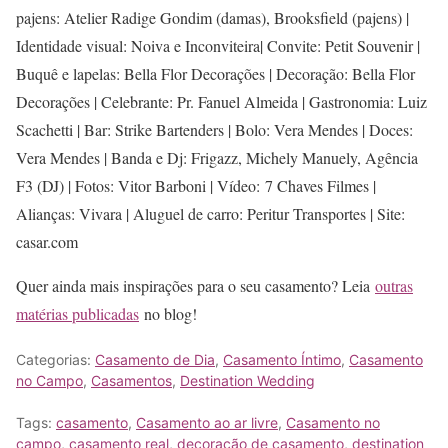
pajens: Atelier Radige Gondim (damas), Brooksfield (pajens) |
Identidade visual: Noiva e Inconviteira| Convite: Petit Souvenir |
Buquê e lapelas: Bella Flor Decorações | Decoração: Bella Flor
Decorações | Celebrante: Pr. Fanuel Almeida | Gastronomia: Luiz
Scachetti | Bar: Strike Bartenders | Bolo: Vera Mendes | Doces:
Vera Mendes | Banda e Dj: Frigazz, Michely Manuely, Agência
F3 (DJ) | Fotos: Vitor Barboni | Vídeo: 7 Chaves Filmes |
Alianças: Vivara | Aluguel de carro: Peritur Transportes | Site:
casar.com
Quer ainda mais inspirações para o seu casamento? Leia
outras
matérias publicadas
no blog!
Categorias:
Casamento de Dia
,
Casamento Íntimo
,
Casamento
no Campo
,
Casamentos
,
Destination Wedding
Tags:
casamento
,
Casamento ao ar livre
,
Casamento no
campo
,
casamento real
,
decoração de casamento
,
destination