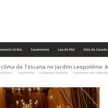
samento Grátis
Casamentos
Lua de Mel
Vida de Casada
lima da Toscana no Jardim Leopoldina: A
 aqui
asamento
Casamentos
Casamento Moderno
Casamento com clima da