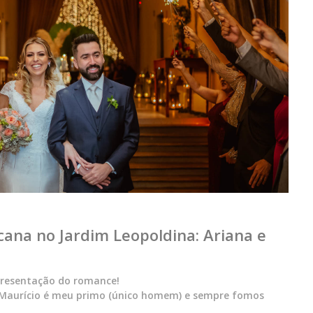
ana no Jardim Leopoldina: Ariana e
epresentação do romance!
o Maurício é meu primo (único homem) e sempre fomos