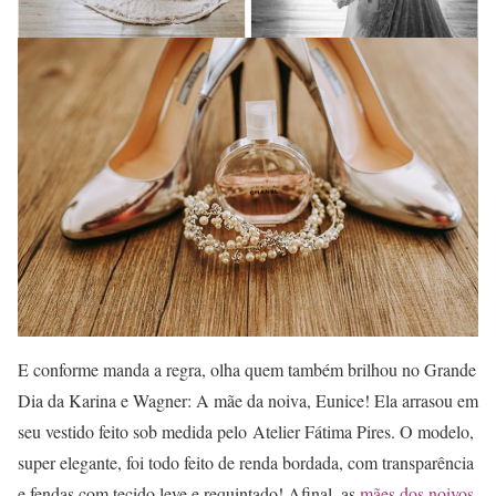
E conforme manda a regra, olha quem também brilhou no Grande
Dia da Karina e Wagner: A mãe da noiva, Eunice! Ela arrasou em
seu vestido feito sob medida pelo Atelier Fátima Pires. O modelo,
super elegante, foi todo feito de renda bordada, com transparência
e fendas com tecido leve e requintado! Afinal, as
mães dos noivos