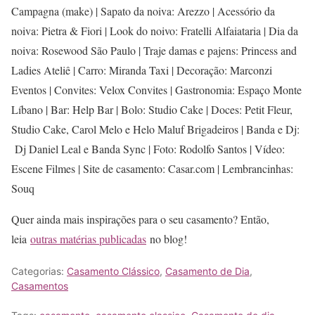
Campagna (make) | Sapato da noiva: Arezzo | Acessório da
noiva: Pietra & Fiori | Look do noivo: Fratelli Alfaiataria | Dia da
noiva: Rosewood São Paulo | Traje damas e pajens: Princess and
Ladies Ateliê | Carro: Miranda Taxi | Decoração: Marconzi
Eventos | Convites: Velox Convites | Gastronomia: Espaço Monte
Líbano | Bar: Help Bar | Bolo: Studio Cake | Doces: Petit Fleur,
Studio Cake, Carol Melo e Helo Maluf Brigadeiros | Banda e Dj:
Dj Daniel Leal e Banda Sync | Foto: Rodolfo Santos | Vídeo:
Escene Filmes | Site de casamento: Casar.com | Lembrancinhas:
Souq
Quer ainda mais inspirações para o seu casamento? Então,
leia
outras matérias publicadas
no blog!
Categorias:
Casamento Clássico
,
Casamento de Dia
,
Casamentos