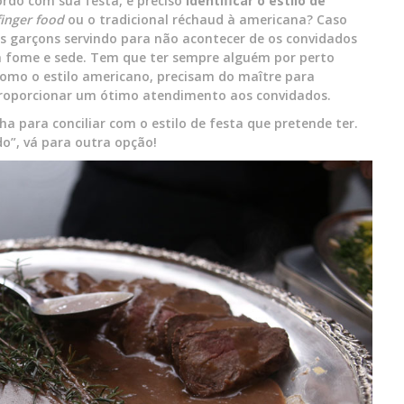
ordo com sua festa, é preciso
identificar o estilo de
finger food
ou o tradicional réchaud à americana? Caso
is garçons servindo para não acontecer de os convidados
om fome e sede. Tem que ter sempre alguém por perto
como o estilo americano, precisam do maître para
proporcionar um ótimo atendimento aos convidados.
a para conciliar com o estilo de festa que pretende ter.
do”, vá para outra opção!