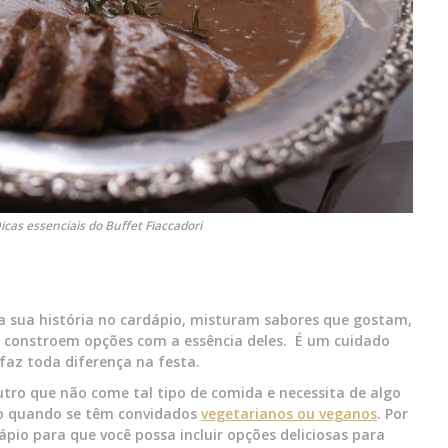
cas essenciais do Buffet Fiaccadori
a sua história no cardápio, misturam sabores que gostam,
 constroem opções com a essência deles. É um cuidado
faz toda diferença na festa.
tro que não come tal tipo de comida e necessita de algo
to quando se têm convidados
vegetarianos ou veganos
. Por
ápio para que você possa incluir opções deliciosas para