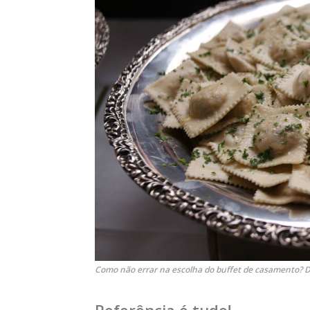
Como não errar na escolha do buffet de casamento? Di
Referência é tudo!