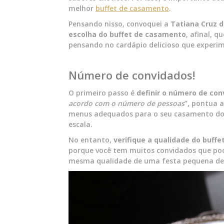
melhor
buffet de casamento
.
Pensando nisso, convoquei a
Tatiana Cruz 
escolha do buffet de casamento
, afinal, 
pensando no cardápio delicioso que experi
Número de convidados!
O primeiro passo é
definir o número de con
acordo com o número de pessoas
”, pontua a
menus adequados para o seu casamento do q
escala.
No entanto,
verifique a qualidade do buffe
porque você tem muitos convidados que pod
mesma qualidade de uma festa pequena de