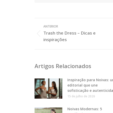
Veja
ANTERIOR
os
Trash the Dress – Dicas e
Posts
Post
inspirações
Anterior:
Artigos Relacionados
Inspiração para Noivas: 
editorial que une
sofisticação e autenticid
15 de julho de 2026
Noivas Modernas: 5