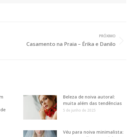
PRÓXIMO
Casamento na Praia – Érika e Danilo
Próximo
Post:
um
Beleza de noiva autoral:
muita além das tendências
ade
5 de junho de 2025
Véu para noiva minimalista: