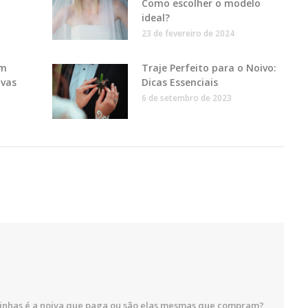
Como escolher o modelo
ideal?
23 de fevereiro de 2024
em
Traje Perfeito para o Noivo:
ivas
Dicas Essenciais
6 de setembro de 2023
rinhas é a noiva que paga ou são elas mesmas que compram?