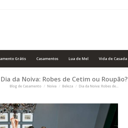
samento Grátis
Casamentos
Lua de Mel
Vida de Casada
Dia da Noiva: Robes de Cetim ou Roupão?
Você está aqui
Blog de Casamento
Noiva
Beleza
Dia da Noiva: Robes de…