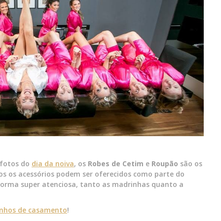
 fotos do
dia da noiva
, os
Robes de Cetim
e
Roupão
são os
os os acessórios podem ser oferecidos como parte do
forma super atenciosa, tanto as madrinhas quanto a
inhos de casamento
!