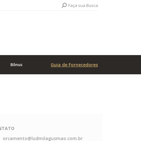
Search:
Faça sua Busca
Bônus
Guia de Fornecedores
NTATO
orcamento@ludmilagusmao.com.br