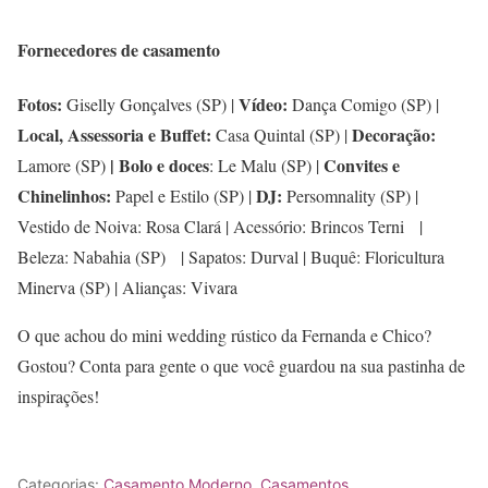
Fornecedores de casamento
Fotos:
Vídeo:
Giselly Gonçalves (SP) |
Dança Comigo (SP) |
Local, Assessoria e Buffet:
Decoração:
Casa Quintal (SP) |
| Bolo e doces
Convites e
Lamore (SP)
: Le Malu (SP) |
Chinelinhos:
DJ:
Papel e Estilo (SP) |
Persomnality (SP) |
Vestido de Noiva: Rosa Clará | Acessório: Brincos Terni |
Beleza: Nabahia (SP) | Sapatos: Durval | Buquê: Floricultura
Minerva (SP) | Alianças: Vivara
O que achou do mini wedding rústico da Fernanda e Chico?
Gostou? Conta para gente o que você guardou na sua pastinha de
inspirações!
Categorias:
Casamento Moderno
,
Casamentos