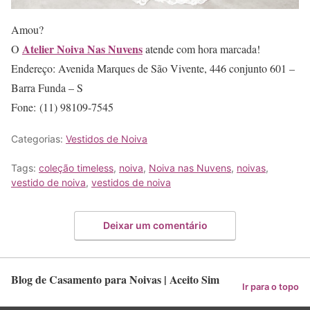
Amou?
Atelier Noiva Nas Nuvens
O
atende com hora marcada!
Endereço: Avenida Marques de São Vivente, 446 conjunto 601 –
Barra Funda – S
Fone: (11) 98109-7545
Categorias:
Vestidos de Noiva
Tags:
coleção timeless
,
noiva
,
Noiva nas Nuvens
,
noivas
,
vestido de noiva
,
vestidos de noiva
Deixar um comentário
Blog de Casamento para Noivas | Aceito Sim
Ir para o topo