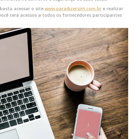
 basta acessar o site
www.paradizersim.com.br
e realizar
você terá acessos a todos os fornecedores participantes