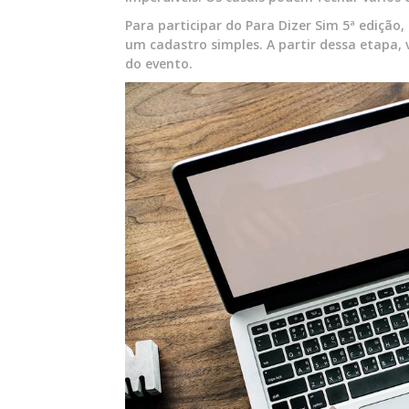
Para participar do Para Dizer Sim 5ª edição,
um cadastro simples. A partir dessa etapa, 
do evento.