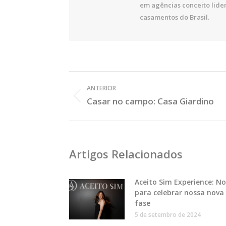
em agências conceito lide
casamentos do Brasil.
Veja
ANTERIOR
os
Casar no campo: Casa Giardino
Post
Posts
Anterior:
Artigos Relacionados
Aceito Sim Experience: No
para celebrar nossa nova
fase
5 de setembro de 2024