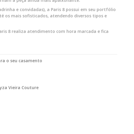
tornam a peça ainda mais apaixonante.
rinha e convidadas), a Paris 8 possui em seu portfólio
é os mais sofisticados, atendendo diversos tipos e
Paris 8 realiza atendimento com hora marcada e fica
ara o seu casamento
yza Vieira Couture