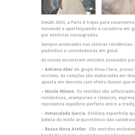
Desde 2003, a Paris 8 trajes para casamento
inovando e aperfeiçoando a curadoria em gr
por estilistas consagrados.
Sempre antenados nas últimas tendências, a 
padrinhos e convidados/as em geral.
As noivas encontram vestidos assinados por
–
Adriana Alier
do grupo Rosa Clara, possui 
incríveis. As coleções são elaboradas em div
aposta em decotes com efeito ilusion que e
– Nicole Milano
. Os vestidos são sofisticad
românticos, atemporais e clássicos, expres
representa equilíbrio perfeito entre a tradiç
–
Inmaculada Garcia
. Estilista espanhola q
beleza do estilo arquitetônico das catedrais
–
Bossa Nova Atelier
. São vestidos exclusi