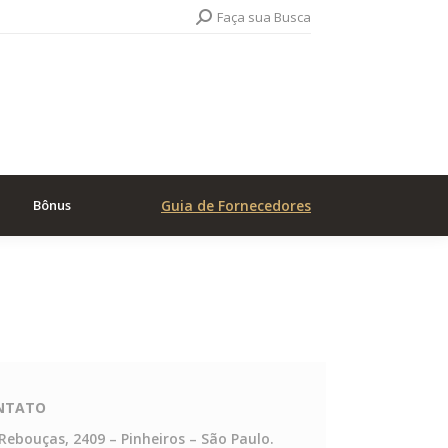
Search:
Faça sua Busca
Bônus
Guia de Fornecedores
NTATO
 Rebouças, 2409 – Pinheiros – São Paulo.