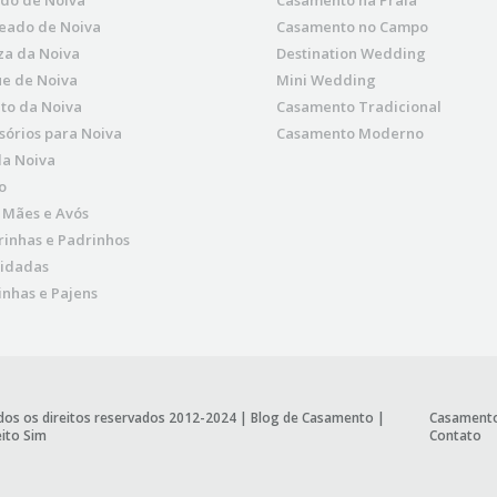
ido de Noiva
Casamento na Praia
eado de Noiva
Casamento no Campo
za da Noiva
Destination Wedding
e de Noiva
Mini Wedding
to da Noiva
Casamento Tradicional
sórios para Noiva
Casamento Moderno
da Noiva
o
, Mães e Avós
inhas e Padrinhos
idadas
nhas e Pajens
os os direitos reservados 2012-2024 |
Blog de Casamento
|
Casament
ito Sim
Contato