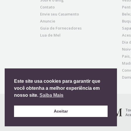
Sobre o Blog
Vest
Contato
Pent
Envie seu Casamento
Bele
Anuncie
Buqu
Guia de Fornecedores
Sapa
Lua de Mel
Aces
Dia 
Noiv
Pais
Madr
Conv
Dami
Este site usa cookies para garantir que
você obtenha a melhor experiência em
nosso site.
Saiba Mais
Tod
Aceitar
Ace