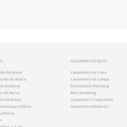
VA
CASAMENTOS REAIS
ido de Noiva
Casamento na Praia
eado de Noiva
Casamento no Campo
za da Noiva
Destination Wedding
e de Noiva
Mini Wedding
to da Noiva
Casamento Tradicional
sórios para Noiva
Casamento Moderno
da Noiva
o
, Mães e Avós