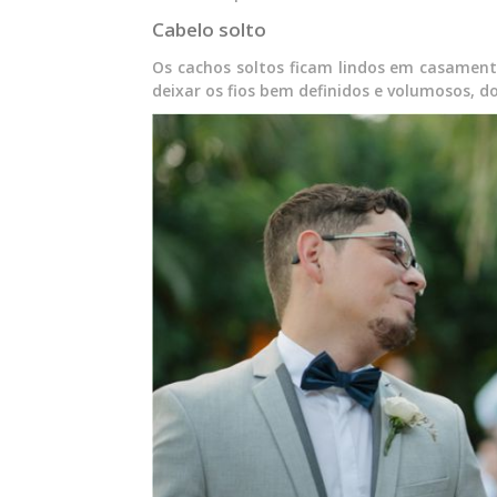
Cabelo solto
Os cachos soltos ficam lindos em casamento
deixar os fios bem definidos e volumosos, do