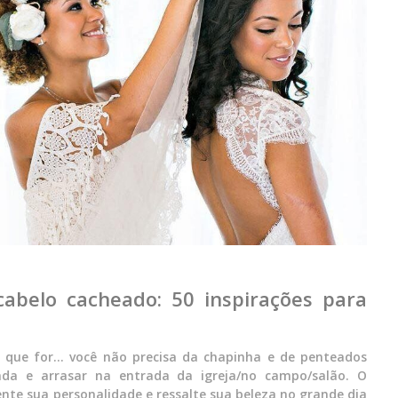
abelo cacheado: 50 inspirações para
a que for… você não precisa da chapinha e de penteados
da e arrasar na entrada da igreja/no campo/salão. O
ente sua personalidade e ressalte sua beleza no grande dia