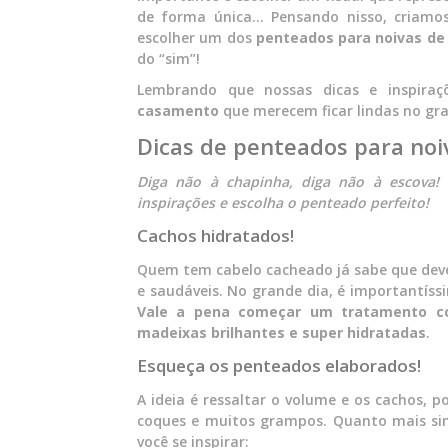
de forma única… Pensando nisso, criamos 
escolher um dos
penteados para noivas de
do “sim”!
Lembrando que nossas dicas e inspir
casamento
que merecem ficar lindas no gran
Dicas de penteados para noi
Diga não à chapinha, diga não à escova! 
inspirações e escolha o penteado perfeito!
Cachos hidratados!
Quem tem cabelo cacheado já sabe que dev
e saudáveis. No grande dia, é importantíss
Vale a pena começar um tratamento com
madeixas brilhantes e super hidratadas
.
Esqueça os penteados elaborados!
A ideia é ressaltar o volume e os cachos,
coques e muitos grampos. Quanto mais sim
você se inspirar: