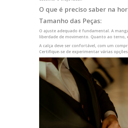
O que é preciso saber na hor
Tamanho das Peças:
O ajuste adequado é fundamental. A manga
liberdade de movimento. Quanto ao terno,
A calça deve ser confortável, com um compr
Certifique-se de experimentar várias opções