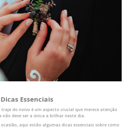
 Dicas Essenciais
 traje do noivo é um aspecto crucial que merece atenção
va não deve ser a única a brilhar neste dia.
a ocasião, aqui estão algumas dicas essenciais sobre como