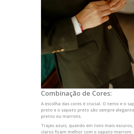
Combinação de Cores:
A escolha das cores é crucial. O terno e o 
preto e o sapato preto são sempre elegante
pretos ou marrons.
Trajes azuis, quando em tons mais escuros
claros ficam melhor com o sapato marrom. 