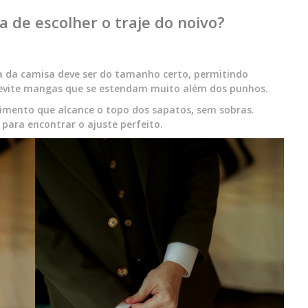
a de escolher o traje do noivo?
 da camisa deve ser do tamanho certo, permitindo
 evite mangas que se estendam muito além dos punhos.
imento que alcance o topo dos sapatos, sem sobras.
 para encontrar o ajuste perfeito.