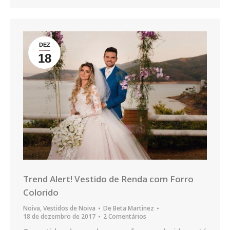
DEZ
18
Trend Alert! Vestido de Renda com Forro
Colorido
Noiva
,
Vestidos de Noiva
De
Beta Martinez
18 de dezembro de 2017
2 Comentários