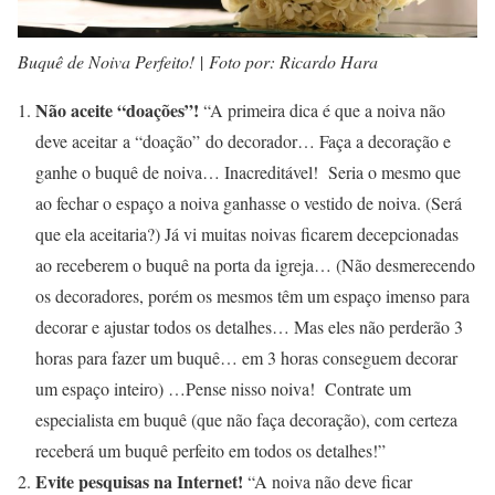
Buquê de Noiva Perfeito!
|
Foto por: Ricardo Hara
Não aceite “doações”!
“A primeira dica é que a noiva não
deve aceitar a “doação” do decorador… Faça a decoração e
ganhe o buquê de noiva… Inacreditável! Seria o mesmo que
ao fechar o espaço a noiva ganhasse o vestido de noiva. (Será
que ela aceitaria?) Já vi muitas noivas ficarem decepcionadas
ao receberem o buquê na porta da igreja… (Não desmerecendo
os decoradores, porém os mesmos têm um espaço imenso para
decorar e ajustar todos os detalhes… Mas eles não perderão 3
horas para fazer um buquê… em 3 horas conseguem decorar
um espaço inteiro) …Pense nisso noiva! Contrate um
especialista em buquê (que não faça decoração), com certeza
receberá um buquê perfeito em todos os detalhes!”
Evite pesquisas na Internet!
“A noiva não deve ficar