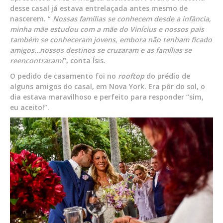
desse casal já estava entrelaçada antes mesmo de
nascerem. “
Nossas famílias se conhecem desde a infância,
minha mãe estudou com a mãe do Vinícius e nossos pais
também se conheceram jovens, embora não tenham ficado
amigos…nossos destinos se cruzaram e as famílias se
reencontraram!
“, conta Ísis.
O pedido de casamento foi no
rooftop
do prédio de
alguns amigos do casal, em Nova York. Era pôr do sol, o
dia estava maravilhoso e perfeito para responder “sim,
eu aceito!”.