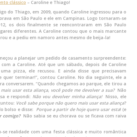
nto clássico
– Caroline e Thiago!
go do Thiago, em 2009, quando Caroline ingressou para o
 morava em São Paulo e ele em Campinas. Logo tornaram-se
12, os dois finalmente se reencontraram em São Paulo
ugares diferentes. A Caroline contou que o mais marcante
larou e a pediu em namoro antes mesmo de beija-la!
meçou a planejar um pedido de casamento surpreendente:
r com a Caroline. Até que um sábado, depois de Caroline
 uma pizza, ele recusou. E ainda disse que precisavam
e quer terminar!”, contou Caroline. No dia seguinte, ele a
ara conversarem. “Quando chegamos ao parque, ele tirou a
mais usar esta aliança, você pode me devolver a sua?
Não
sa e respondi:
Não vou devolver minha aliança!
Nisso, ele
guntou:
Você sabe porque não quero mais usar esta aliança
?
do bolso e disse:
Porque a partir de hoje quero usar esta
! (e
r comigo?
Não sabia se eu chorava ou se ficava com raiva
u-se realidade com uma festa clássica e muito romântica