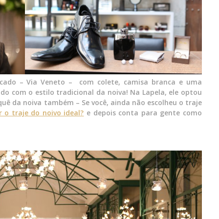
riscado – Via Veneto – com colete, camisa branca e uma
o com o estilo tradicional da noiva! Na Lapela, ele optou
uê da noiva também – Se você, ainda não escolheu o traje
 o traje do noivo ideal?
e depois conta para gente como