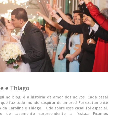
ne e Thiago
i no blog, é a história de amor dos noivos. Cada casal
, que faz todo mundo suspirar de amores! Foi exatamente
 da Caroline e Thiago. Tudo sobre esse casal foi especial,
o de casamento surpreendente, a festa… Ficamos