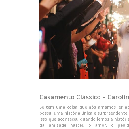
Casamento Clássico – Caroli
Se tem uma coisa que nós amamos ler aqu
possui uma história única e surpreendente
isso que aconteceu quando lemos a história
da amizade nasceu o amor, o pedid