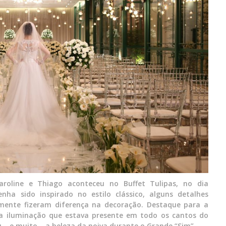
roline e Thiago aconteceu no Buffet Tulipas, no dia
ha sido inspirado no estilo clássico, alguns detalhes
ente fizeram diferença na decoração. Destaque para a
a a iluminação que estava presente em todo os cantos do
 – e muito – a beleza da noiva durante o Grande “Sim”.