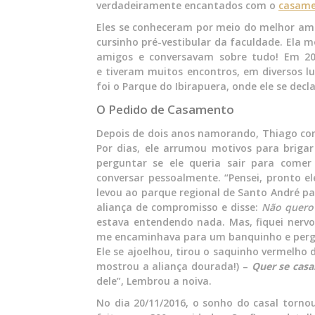
verdadeiramente encantados com o
casame
Eles se conheceram por meio do melhor ami
cursinho pré-vestibular da faculdade. Ela
amigos e conversavam sobre tudo! Em 20
e tiveram muitos encontros, em diversos l
foi o Parque do Ibirapuera, onde ele se dec
O Pedido de Casamento
Depois de dois anos namorando, Thiago co
Por dias, ele arrumou motivos para briga
perguntar se ele queria sair para comer
conversar pessoalmente. “Pensei, pronto el
levou ao parque regional de Santo André p
aliança de compromisso e disse:
Não quero 
estava entendendo nada. Mas, fiquei nervo
me encaminhava para um banquinho e per
Ele se ajoelhou, tirou o saquinho vermelho 
mostrou a aliança dourada!) –
Quer se casa
dele”, Lembrou a noiva.
No dia 20/11/2016, o sonho do casal torno