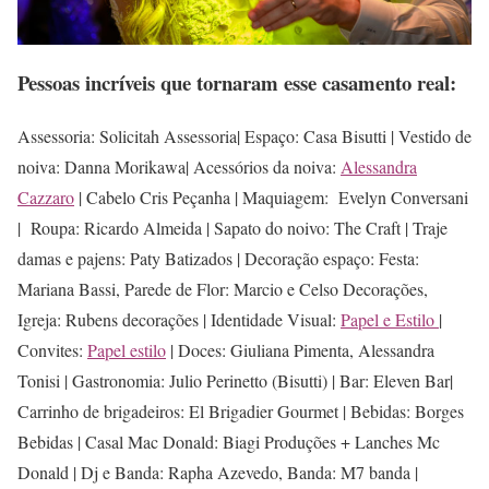
Pessoas incríveis que tornaram esse casamento real:
Assessoria: Solicitah Assessoria| Espaço: Casa Bisutti | Vestido de
noiva: Danna Morikawa| Acessórios da noiva:
Alessandra
Cazzaro
| Cabelo Cris Peçanha | Maquiagem: Evelyn Conversani
| Roupa: Ricardo Almeida | Sapato do noivo: The Craft | Traje
damas e pajens: Paty Batizados | Decoração espaço: Festa:
Mariana Bassi, Parede de Flor: Marcio e Celso Decorações,
Igreja: Rubens decorações | Identidade Visual:
Papel e Estilo
|
Convites:
Papel estilo
| Doces: Giuliana Pimenta, Alessandra
Tonisi | Gastronomia: Julio Perinetto (Bisutti) | Bar: Eleven Bar|
Carrinho de brigadeiros: El Brigadier Gourmet | Bebidas: Borges
Bebidas | Casal Mac Donald: Biagi Produções + Lanches Mc
Donald | Dj e Banda: Rapha Azevedo, Banda: M7 banda |