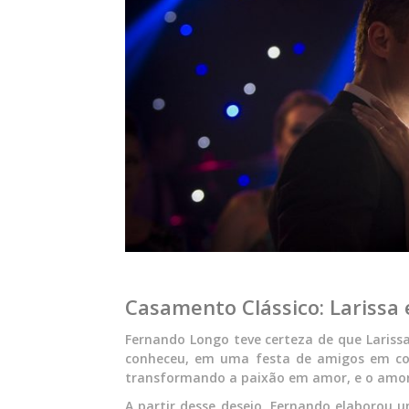
Casamento Clássico: Larissa
Fernando Longo teve certeza de que Lariss
conheceu, em uma festa de amigos em com
transformando a paixão em amor, e o amor 
A partir desse desejo, Fernando elaborou u