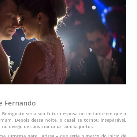
 e Fernando
a Bomgosto seria sua futura esposa no instante em que a
um. Depois dessa noite, o casal se tornou inseparável,
no desejo de construir uma família juntos.
ma surpresa para Larissa – que seria o marco do início de