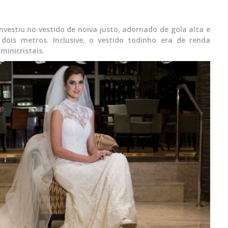
investiu no vestido de noiva justo, adornado de gola alta e
is metros. Inclusive, o vestido todinho era de renda
inicristais.