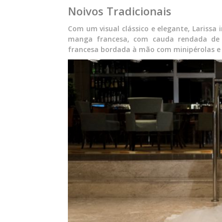
Noivos Tradicionais
Com um visual clássico e elegante, Larissa 
manga francesa, com cauda rendada de do
francesa bordada à mão com minipérolas e m