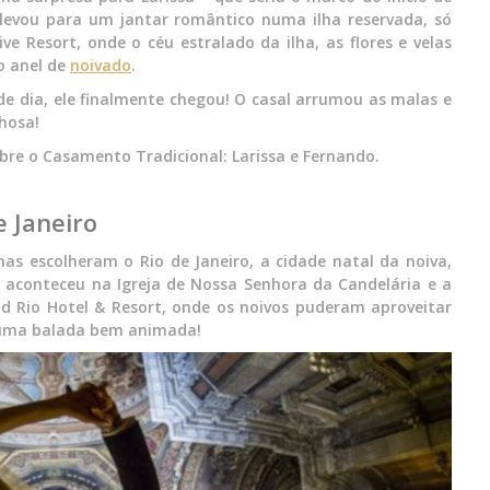
levou para um jantar romântico numa ilha reservada, só
ve Resort, onde o céu estralado da ilha, as flores e velas
o anel de
noivado
.
de dia, ele finalmente chegou! O casal arrumou as malas e
lhosa!
bre o Casamento Tradicional: Larissa e Fernando.
e Janeiro
as escolheram o Rio de Janeiro, a cidade natal da noiva,
al aconteceu na Igreja de Nossa Senhora da Candelária e a
d Rio Hotel & Resort, onde os noivos puderam aproveitar
 uma balada bem animada!