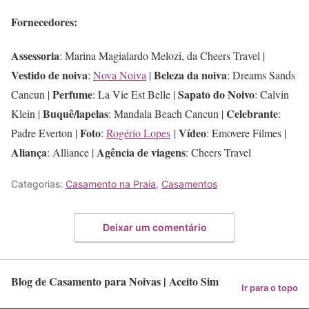
Fornecedores:
Assessoria
: Marina Magialardo Melozi, da Cheers Travel |
Vestido de noiva
Beleza da noiva
:
Nova Noiva
|
: Dreams Sands
Perfume
Sapato do Noivo
Cancun |
: La Vie Est Belle |
: Calvin
Buquê/lapelas
Celebrante
Klein |
: Mandala Beach Cancun |
:
Foto
Vídeo
Padre Everton |
:
Rogério Lopes
|
: Emovere Filmes |
Aliança
Agência de viagens
: Alliance |
: Cheers Travel
Categorias:
Casamento na Praia
,
Casamentos
Deixar um comentário
Blog de Casamento para Noivas | Aceito Sim
Ir para o topo