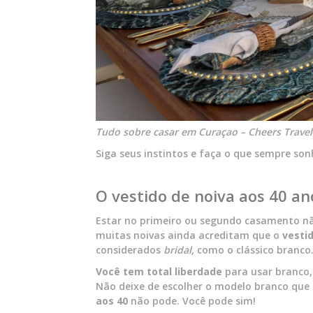
Tudo sobre casar em Curaçao – Cheers Travel
Siga seus instintos e faça o que sempre son
O vestido de noiva aos 40 an
Estar no primeiro ou segundo casamento não 
muitas noivas ainda acreditam que o
vesti
considerados
bridal
, como o clássico branco
Você tem total liberdade
para usar branco, 
Não deixe de escolher o modelo branco que 
aos 40
não pode. Você pode sim!