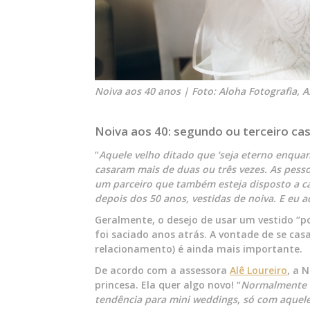
Noiva aos 40 anos | Foto: Aloha Fotografia, A
Noiva aos 40: segundo ou terceiro c
“
Aquele velho ditado que ‘seja eterno enqua
casaram mais de duas ou três vezes. As pess
um parceiro que também esteja disposto a 
depois dos 50 anos, vestidas de noiva. E eu ac
Geralmente, o desejo de usar um vestido “p
foi saciado anos atrás. A vontade de se cas
relacionamento) é ainda mais importante.
De acordo com a assessora
Alê Loureiro
, a 
princesa. Ela quer algo novo! “
Normalmente o
tendência para mini weddings
,
só com aquele