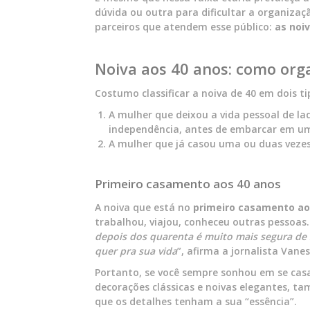
dúvida ou outra para dificultar a organiza
parceiros que atendem esse público:
as noiv
Noiva aos 40 anos: como org
Costumo classificar a noiva de 40 em dois ti
A mulher que deixou a vida pessoal de lad
independência, antes de embarcar em um
A mulher que já casou uma ou duas vezes
Primeiro casamento aos 40 anos
A noiva que está no
primeiro casamento ao
trabalhou, viajou, conheceu outras pessoas… e
depois dos quarenta é muito mais segura de 
quer pra sua vida
”, afirma a jornalista Vane
Portanto, se você sempre sonhou em se casar 
decorações clássicas e noivas elegantes, ta
que os detalhes tenham a sua “essência”.