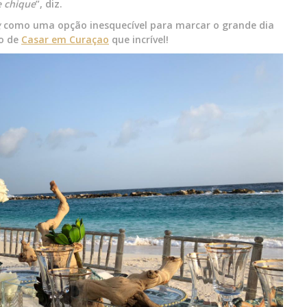
e chique
”, diz.
g
como uma opção inesquecível para marcar o grande dia
ão de
Casar em Curaçao
que incrível!