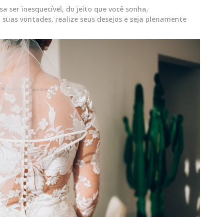
a ser inesquecível, do jeito que você sonha,
suas vontades, realize seus desejos e seja plenamente