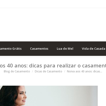
samento Grátis
Casamentos
Lua de Mel
Vida de Casada
os 40 anos: dicas para realizar o casament
Você está aqui
Blog de Casamento
Dicas de Casamento
Noiva aos 40 anos: dicas…