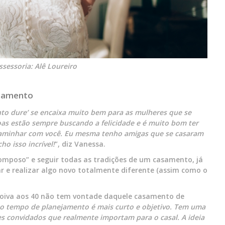
ssessoria: Alê Loureiro
asamento
nto dure’ se encaixa muito bem para as mulheres que se
oas estão sempre buscando a felicidade e é muito bom ter
caminhar com você. Eu mesma tenho amigas que se casaram
ho isso incrível!
”, diz Vanessa.
omposo” e seguir todas as tradições de um casamento, já
ar e realizar algo novo totalmente diferente (assim como o
Noiva aos 40 não tem vontade daquele casamento de
 tempo de planejamento é mais curto e objetivo. Tem uma
s convidados que realmente importam para o casal. A ideia