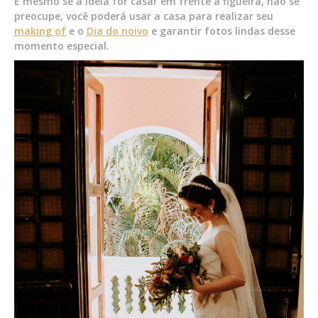
E mesmo se a ideia for casar em frente à figueira, não se
preocupe, você poderá usar a casa para realizar seu
making of
e o
Dia do noivo
e garantir fotos lindas desse
momento especial.