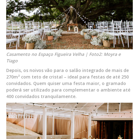
Casamento no Espaço Figueira Velha | Foto2: Moyra e
Tiago
Depois, os noivos vão para o salão integrado de mais de
270m² com teto de cristal – ideal para festas de até 250
convidados. Quem quiser uma festa maior, o gramado
poderá ser utilizado para complementar o ambiente até
400 convidados tranquilamente.