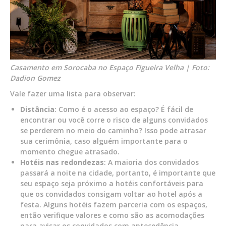
Casamento em Sorocaba no Espaço Figueira Velha | Foto:
Dadion Gomez
Vale fazer uma lista para observar:
Distância
: Como é o acesso ao espaço? É fácil de
encontrar ou você corre o risco de alguns convidados
se perderem no meio do caminho? Isso pode atrasar
sua cerimônia, caso alguém importante para o
momento chegue atrasado.
Hotéis nas redondezas
: A maioria dos convidados
passará a noite na cidade, portanto, é importante que
seu espaço seja próximo a hotéis confortáveis para
que os convidados consigam voltar ao hotel após a
festa. Alguns hotéis fazem parceria com os espaços,
então verifique valores e como são as acomodações
para avisar os convidados com antecedência.