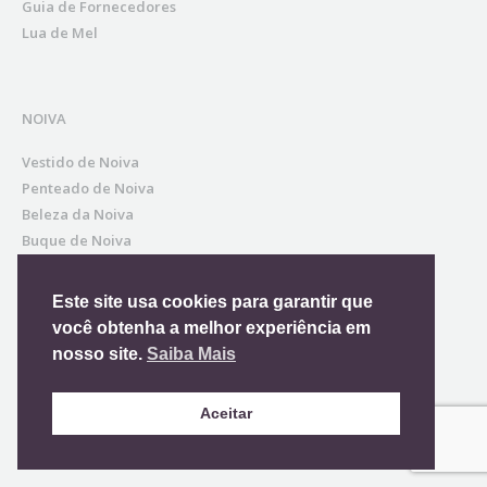
Guia de Fornecedores
Lua de Mel
NOIVA
Vestido de Noiva
Penteado de Noiva
Beleza da Noiva
Buque de Noiva
Sapato da Noiva
Acessórios para Noiva
Este site usa cookies para garantir que
Dia da Noiva
você obtenha a melhor experiência em
Noivo
nosso site.
Saiba Mais
Pais, Mães e Avós
Madrinhas e Padrinhos
Aceitar
Convidadas
Daminhas e Pajens