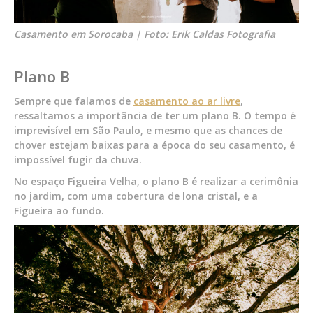
Casamento em Sorocaba | Foto: Erik Caldas Fotografia
Plano B
Sempre que falamos de
casamento ao ar livre
,
ressaltamos a importância de ter um plano B. O tempo é
imprevisível em São Paulo, e mesmo que as chances de
chover estejam baixas para a época do seu casamento, é
impossível fugir da chuva.
No espaço Figueira Velha, o plano B é realizar a cerimônia
no jardim, com uma cobertura de lona cristal, e a
Figueira ao fundo.