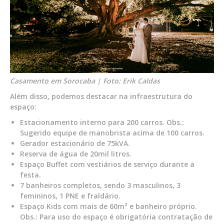
Casamento em Sorocaba | Foto: Erik Caldas
Além disso, podemos destacar na infraestrutura do
espaço:
Estacionamento interno para 200 carros. Obs.:
Sugerido equipe de manobrista acima de 100 carros.
Gerador estacionário de 75kVA.
Reserva de água de 20mil litros.
Espaço Buffet com vestiários de serviço durante a
festa.
7 banheiros completos, sendo 3 masculinos, 3
femininos, 1 PNE e fraldário.
Espaço Kids com mais de 60m² e banheiro próprio.
Obs.: Para uso do espaço é obrigatória contratação de