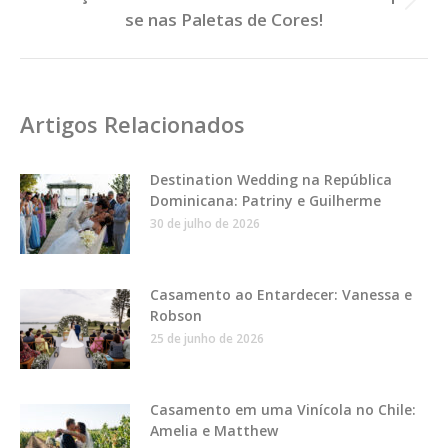
Próximo
se nas Paletas de Cores!
Post:
Artigos Relacionados
Destination Wedding na República
Dominicana: Patriny e Guilherme
30 de julho de 2026
Casamento ao Entardecer: Vanessa e
Robson
25 de junho de 2026
Casamento em uma Vinícola no Chile:
Amelia e Matthew