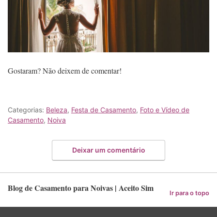
Gostaram? Não deixem de comentar!
Categorias:
Beleza
,
Festa de Casamento
,
Foto e Vídeo de
Casamento
,
Noiva
Deixar um comentário
Blog de Casamento para Noivas | Aceito Sim
Ir para o topo