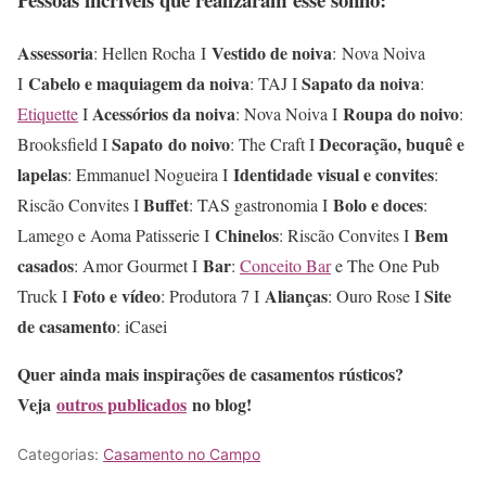
Assessoria
Vestido de noiva
: Hellen Rocha I
: Nova Noiva
Cabelo e maquiagem da noiva
Sapato da noiva
I
: TAJ I
:
Acessórios da noiva
Roupa do noivo
Etiquette
I
: Nova Noiva I
:
Sapato
do noivo
Decoração, buquê e
Brooksfield I
: The Craft I
lapelas
Identidade visual e convites
: Emmanuel Nogueira I
:
Buffet
Bolo e doces
Riscão Convites I
: TAS gastronomia I
:
Chinelos
Bem
Lamego e Aoma Patisserie I
: Riscão Convites I
casados
Bar
: Amor Gourmet I
:
Conceito Bar
e The One Pub
Foto e vídeo
Alianças
Site
Truck I
: Produtora 7 I
: Ouro Rose I
de casamento
: iCasei
Quer ainda mais inspirações de casamentos rústicos?
Veja
outros publicados
no blog!
Categorias:
Casamento no Campo