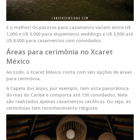
E o melhor! Os pacotes para casamento variam entre U$
1,000 e U$ 3,000 para elopements weddings e U$ 3,000 até
U$ 8,000 para casamentos com convidados.
Áreas para cerimônia no Xcaret
México
Ao todo, o Xcaret México conta com seis opções de áreas
para cerimônia.
A Capela dos Anjos, por exemplo, tem vista panorâmica
do mas do Caribe e comporta até 150 convidados. Nela
são realizados apenas casamentos católicos. Ou seja, as
cerimônias tem reconhecimento religioso.