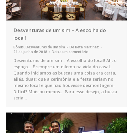
Desventuras de um sim – A escolha do
local!
Bônus
,
Desventuras de um sim
De
Beta Martinez
21 de junho de 2018
Deixe um comentário
Desventuras de um sim – A escolha do local! Ah, o
espaço… É sempre um dilema na vida do casal.
Quando iniciamos as buscas uma coisa era certa,
aliás, duas: que a cerimônia e a festa seriam no
mesmo local e que não houvesse desmontagem.
Difícil? Mais ou menos… Para esse desejo, a busca
seria…