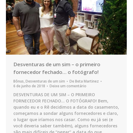
Desventuras de um sim – o primeiro
fornecedor fechado… o fotógrafo!
Bônus
,
Desventuras de um sim
De
Beta Martinez
6 de junho de 2018
Deixe um comentário
DESVENTURAS DE UM SIM – O PRIMEIRO
FORNECEDOR FECHADO… O FOTÓGRAFO! Bem,
quando eu e o Rê decidimos a data do casamento,
começamos a sondar alguns fornecedores e claro,
o lugar que iríamos nos casar. Como eu já sei (e
você deveria saber também), alguns fornecedores
são mais difíceis de “pegar” a data do que…