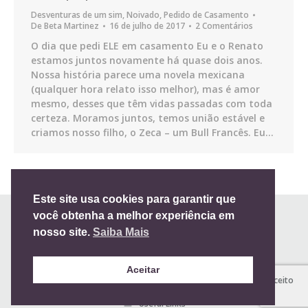
Desventuras de um sim
,
Noivado
,
Pedido de Casamento
De
Beta Martinez
16 de julho de 2017
2 Comentários
O dia que pedi ELE em casamento Eu e o Renato
estamos juntos novamente há quase dois anos.
Nossa história parece uma novela mexicana
(qualquer hora relato isso melhor), mas é amor
mesmo, desses que têm vidas passadas com toda
certeza. Moramos juntos, temos união estável e
criamos nosso filho, o Zeca – um Bull Francês. Eu…
Este site usa cookies para garantir que
você obtenha a melhor experiência em
nosso site.
Saiba Mais
Aceitar
Todos os direitos reservados 2012-2024 |
Blog de Casamento
| Aceito
Sim
Useful Links