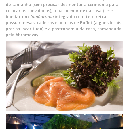
do tamanho (sem precisar desmontar a cerimônia para
colocar os convidados), o palco enorme da casa (terei
banda), um
fumódromo
integrado com teto retrátil,
possuir mesas, cadeiras e pontos de Buffet (alguns locais
precisa locar tudo) e a gastronomia da casa, comandada
pela Abramovay.