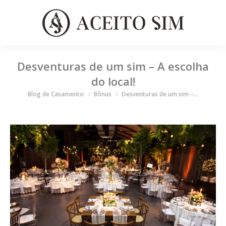
Desventuras de um sim – A escolha
do local!
Você está aqui
Blog de Casamento
Bônus
Desventuras de um sim –…