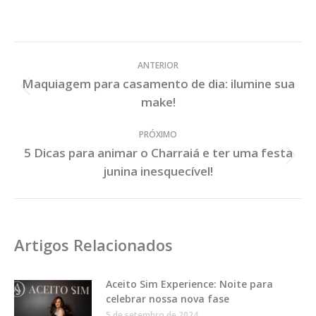
Veja
ANTERIOR
os
Maquiagem para casamento de dia: ilumine sua
Posts
Post
make!
Anterior:
PRÓXIMO
5 Dicas para animar o Charraiá e ter uma festa
Próximo
junina inesquecível!
Post:
Artigos Relacionados
Aceito Sim Experience: Noite para
celebrar nossa nova fase
5 de setembro de 2024