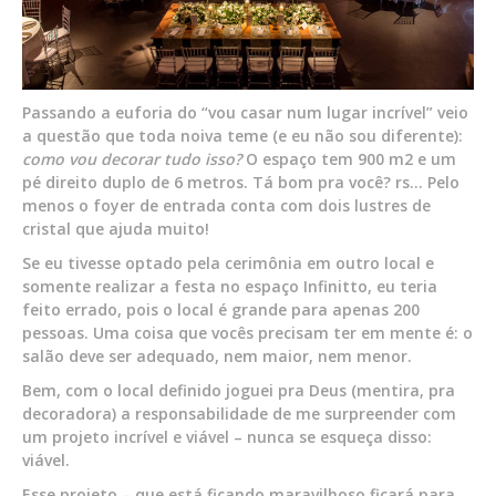
Passando a euforia do “vou casar num lugar incrível” veio
a questão que toda noiva teme (e eu não sou diferente):
como vou decorar tudo isso?
O espaço tem 900 m2 e um
pé direito duplo de 6 metros. Tá bom pra você? rs… Pelo
menos o foyer de entrada conta com dois lustres de
cristal que ajuda muito!
Se eu tivesse optado pela cerimônia em outro local e
somente realizar a festa no espaço Infinitto, eu teria
feito errado, pois o local é grande para apenas 200
pessoas. Uma coisa que vocês precisam ter em mente é: o
salão deve ser adequado, nem maior, nem menor.
Bem, com o local definido joguei pra Deus (mentira, pra
decoradora) a responsabilidade de me surpreender com
um projeto incrível e viável – nunca se esqueça disso:
viável.
Esse projeto – que está ficando maravilhoso ficará para