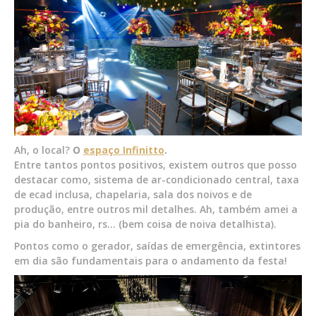
Ah, o local?
O
espaço Infinitto
.
Entre tantos pontos positivos, existem outros que posso
destacar como, sistema de ar-condicionado central, taxa
de ecad inclusa, chapelaria, sala dos noivos e de
produção, entre outros mil detalhes. Ah, também amei a
pia do banheiro, rs… (bem coisa de noiva detalhista).
Pontos como o gerador, saídas de emergência, extintores
em dia são fundamentais para o andamento da festa!