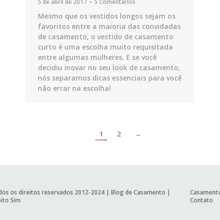
5 de abril de 2017
5 Comentários
Mesmo que os vestidos longos sejam os
favoritos entre a maioria das convidadas
de casamento, o vestido de casamento
curto é uma escolha muito requisitada
entre algumas mulheres. E se você
decidiu inovar no seu look de casamento,
nós separamos dicas essenciais para você
não errar na escolha!
1
2
→
os os direitos reservados 2012-2024 |
Blog de Casamento
|
Casament
ito Sim
Contato