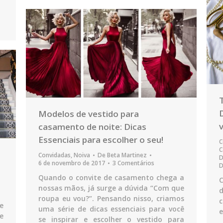
Modelos de vestido para
v
casamento de noite: Dicas
Essenciais para escolher o seu!
C
C
Convidadas
,
Noiva
De
Beta Martinez
6 de novembro de 2017
3 Comentários
D
Quando o convite de casamento chega a
C
nossas mãos, já surge a dúvida “Com que
roupa eu vou?”. Pensando nisso, criamos
c
e
uma série de dicas essenciais para você
e
e
se inspirar e escolher o vestido para