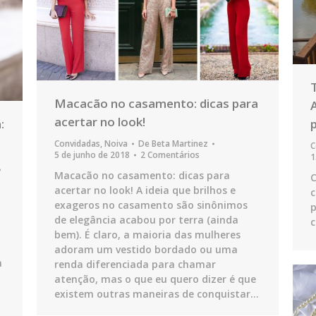
Macacão no casamento: dicas para
acertar no look!
:
Convidadas
,
Noiva
De
Beta Martinez
C
5 de junho de 2018
2 Comentários
1
Macacão no casamento: dicas para
acertar no look! A ideia que brilhos e
c
exageros no casamento são sinônimos
p
de elegância acabou por terra (ainda
bem). É claro, a maioria das mulheres
adoram um vestido bordado ou uma
m
renda diferenciada para chamar
atenção, mas o que eu quero dizer é que
existem outras maneiras de conquistar…