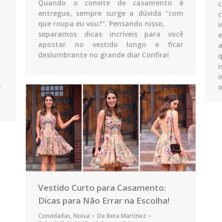
Quando o convite de casamento é
c
entregue, sempre surge a dúvida “com
que roupa eu vou?”. Pensando nisso,
i
separamos dicas incríveis para você
e
apostar no vestido longo e ficar
a
deslumbrante no grande dia! Confira!
q
i
i
,
Vestido Curto para Casamento:
Dicas para Não Errar na Escolha!
Convidadas
,
Noiva
De
Beta Martinez